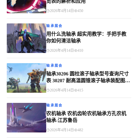
览表的解析和应用
2026年4月14日
450
轴承展会
用什么洗轴承 超实用教学：手把手教
你如何清洁轴承
2026年4月14日
410
轴承展会
轴承30206 圆柱滚子轴承型号查询尺寸
表 30207 耐高温圆锥滚子轴承装配图
7207E
2026年4月14日
415
轴承展会
农机轴承 农机齿轮农机轴承方孔农机
轴承-江苏鲁岳
2026年4月14日
482