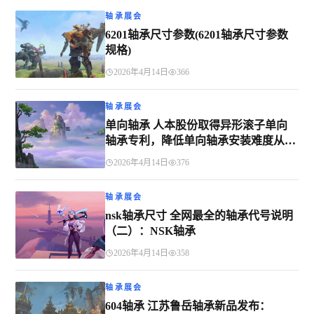
轴承展会
6201轴承尺寸参数(6201轴承尺寸参数
规格)
2026年4月14日
366
轴承展会
单向轴承 人本股份取得异形滚子单向
轴承专利，降低单向轴承安装难度从而
提高生产效率
2026年4月14日
376
轴承展会
nsk轴承尺寸 全网最全的轴承代号说明
（二）：NSK轴承
2026年4月14日
358
轴承展会
604轴承 江苏鲁岳轴承新品发布：