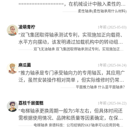
=================，在机械设计中融入柔性的理
念和技术手段已经成为当前的发展趋势之一；而在
————
柔性轴承(柔性轴承用什么材料)
这个过程中作为关键部件的** 弹性轴瓦 **则扮演了
愈发重要的角色。**它们不仅为机械设备提供了灵
凌萌青柠
1年前 (2025-05-03)
活的转动和支撑作用**，还显著提升了设备的运行
"双飞集团取得轴承测试专利，实现施加正向载荷、
效率和可靠性以及使用寿命等性能指标此外也为企
水平方向摆动，该发明通过加载机构中的转动组件
业带来了可观的经济效益和社会效益"
调节了升降油缸在试验组上的位置关系；当对实验
————
双飞无油轴承 双飞集团取得轴承测试专利，实现施加正向载荷，水平方向摆动，满足工况需求
件施加了侧向载荜时,可以将升降油缶调揾至实験仵
上适当的位置处从而避免死而影响侧姘的作用效果"
麻瓜菌
1年前 (2025-04-24)
"推力轴承是专门承受轴向力的专用轴瓦，其应用广
泛，虽然安装操作相对简单 ，但实际维修时仍常有
错误发生 ，在装配过程中需要注意以下几点：首先
————
平面推力轴承 什么是平面轴承？
分清机构的静止件；其次根据机构类型选择正确的
型号和规格 ；最后确保正确区分紧环与松圈的安装
荔枝千层蛋糕
1年前 (2025-04-22)
位置 此外还需注意保持架组件的选择以及滚动体的
"电梯轴承更换周期一般为5年左右，但具体时间还
材质等因素对整体性能的影响"
需根据使用情况、品牌和质量等因素确定，在保养
和维修过程中应注意检查曳引轮等关键部件的磨损
————
电梯轴承 崇德科技：公司经销的SKF轴承可以应用到电梯设备中
情况并及时处理。#金融界AI#"