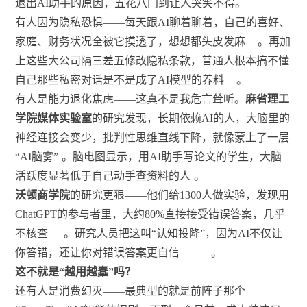
退出AI助手的原因，五花八门到让人哭笑不得。
有人因为隐私恐惧——每天跟AI聊着聊着，自己的喜好、
家庭、财务状况全被它摸透了，想想都头皮发麻
。再加
上这些大公司隔三差五修改隐私条款，普通人根本搞不懂
自己那些私密对话是不是成了AI模型的养料
。
有人是能力退化焦虑——这真不是我危言耸听。
麻省理工
学院媒体实验室
的研究发现，长期依赖AI的人，大脑里的
神经连接会变少，批判性思维直线下降，就像蒙上了一层
“AI脑雾”
。脑电图显示，用AI助手写论文的学生，大脑
活跃度显著低于自己动手查资料的人
。
沃顿商学院
的研究更狠——他们给1300人做实验，发现用
ChatGPT的参与者里，大约80%直接接受错误答案，几乎
不核查
。研究人员把这叫“认知投降”，因为AI不仅让
你答错，还让你对错误答案更自信
。
这不就是“越用越蠢”吗？
还有人是消费幻灭——最典型的就是前阵子那个