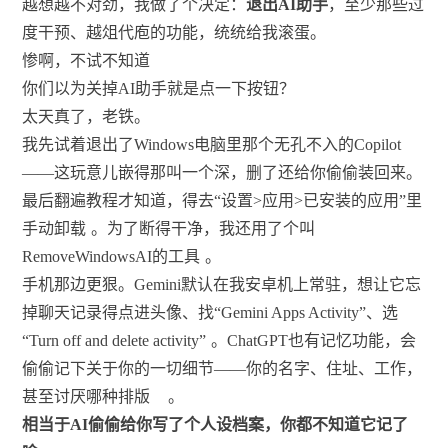
越想越不对劲，我做了个决定：
退出AI助手
，至少那些过
度干预、越俎代庖的功能，统统给我滚蛋。
惨啊，不试不知道
你们以为关掉AI助手就是点一下按钮？
太天真了，老铁。
我先试着退出了Windows电脑里那个无孔不入的Copilot
——这玩意儿嵌得那叫一个深，删了还给你偷偷装回来。
最后翻遍教程才知道，得去“设置>应用>已安装的应用”里
手动卸载
。为了断得干净，我还用了个叫
RemoveWindowsAI的工具
。
手机那边更狠。Gemini默认在我安卓机上常驻，想让它忘
掉聊天记录得点进头像、找“Gemini Apps Activity”、选
“Turn off and delete activity”
。ChatGPT也有记忆功能，会
偷偷记下关于你的一切细节——你的名字、住址、工作，
甚至讨厌哪种排版
。
相当于AI偷偷给你写了个人设档案，你都不知道它记了