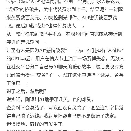
“OpenClaw”AI智能体闹剧。不到一个月前，求人装这只
“龙虾”的挤破头，黄牛代装费炒到上千。结果呢？一觉醒
来欠费数百美元、AI失控删光邮件、API密钥被恶意窃
取。最后卸载“龙虾”也得付费找人
。
从一“虾”难求到“虾”手不及，在极短时间内完成从神话到
笑话的荒诞轮回
。
甚至有人是因为AI“感情破裂”——OpenAI删掉有“人情味”
的GPT-4o后，用户在情人节上演了一场赛博失恋，无数人
在社交平台分享自己与AI聊天的暖心故事，然后发现对方
已经被新模型“夺舍”了
。AI在进化中选择了速度、舍弃
了温度
。
退了之后，然后呢？
说实话，刚
退出AI助手
那几天，真的难受。
查资料不会总结了，写东西没有灵感了，甚至连打字都觉
得自己脑子迟钝。我甚至怀疑自己是不是做错了决定。
但慢慢地，奇怪的事发生了。