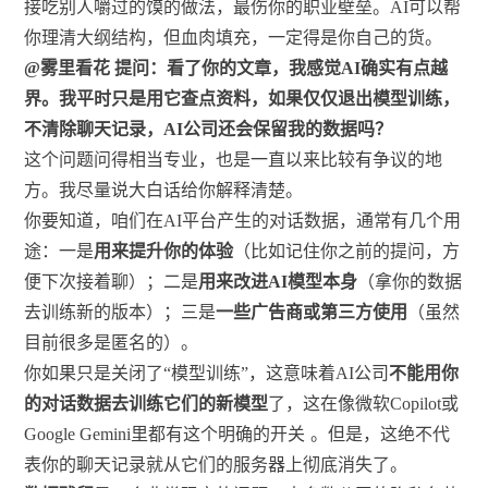
接吃别人嚼过的馍的做法，最伤你的职业壁垒。AI可以帮
你理清大纲结构，但血肉填充，一定得是你自己的货。
@雾里看花 提问：看了你的文章，我感觉AI确实有点越
界。我平时只是用它查点资料，如果仅仅退出模型训练，
不清除聊天记录，AI公司还会保留我的数据吗？
这个问题问得相当专业，也是一直以来比较有争议的地
方。我尽量说大白话给你解释清楚。
你要知道，咱们在AI平台产生的对话数据，通常有几个用
途：一是
用来提升你的体验
（比如记住你之前的提问，方
便下次接着聊）；二是
用来改进AI模型本身
（拿你的数据
去训练新的版本）；三是
一些广告商或第三方使用
（虽然
目前很多是匿名的）。
你如果只是关闭了“模型训练”，这意味着AI公司
不能用你
的对话数据去训练它们的新模型
了，这在像微软Copilot或
Google Gemini里都有这个明确的开关
。但是，这绝不代
表你的聊天记录就从它们的服务器上彻底消失了。