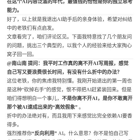
在这个AI内容泛滥的年代，最值钱的恰恰是你的独立思考
能力。
好了，以上就是我退出AI助手后的亲身体验，希望对纠结
中的老铁们有点启发。
文章看完了，咱们评论区见。下面我特意找了几个朋友问
的问题，挑出三个典型的，以我个人的经验来给大家掏心
窝子回一回。
@南山南 提问：我平时工作真的离不开AI写周报，感觉
自己写又要浪费很长时间，有没有什么折中的办法？
这位老铁，你的焦虑我特别懂。我刚开始退出的第一周也
是这种“砍掉右手”的感觉，恨不得把AI赶紧装回来。但是
咱们得想明白一个事儿，
不是你离不开AI，是你不敢离开
那个被AI速成出来的“高效假象”
。
折中的办法绝对有，而且我用下来感觉比完全依赖AI要香
得多。
强烈推荐你
“反向利用”
AI。什么意思？你不是怕自己写