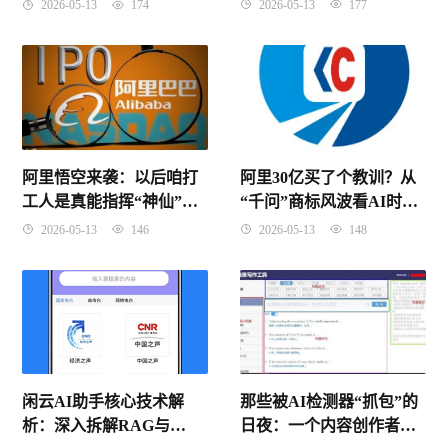
发现的好机会！
水挺深！
2026-05-13
177
2026-05-13
174
阿里30亿买了个教训？从
阿里悟空来袭：以后咱打
“千问”商标风波看AI时代
工人是真能指挥“神仙”同
的品牌保卫战
事了？
2026-05-13
148
2026-05-13
146
闲云AI助手核心技术解
那些被AI检测器“抓包”的
析：深入拆解RAG与
日夜：一个内容创作者的