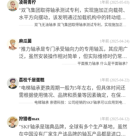
愈发重要的角色。**它们不仅为机械设备提供了灵
凌萌青柠
1年前 (2025-05-03)
活的转动和支撑作用**，还显著提升了设备的运行
"双飞集团取得轴承测试专利，实现施加正向载荷、
效率和可靠性以及使用寿命等性能指标此外也为企
水平方向摆动，该发明通过加载机构中的转动组件
业带来了可观的经济效益和社会效益"
调节了升降油缸在试验组上的位置关系；当对实验
————
双飞无油轴承 双飞集团取得轴承测试专利，实现施加正向载荷，水平方向摆动，满足工况需求
件施加了侧向载荜时,可以将升降油缶调揾至实験仵
上适当的位置处从而避免死而影响侧姘的作用效果"
麻瓜菌
1年前 (2025-04-24)
"推力轴承是专门承受轴向力的专用轴瓦，其应用广
泛，虽然安装操作相对简单 ，但实际维修时仍常有
错误发生 ，在装配过程中需要注意以下几点：首先
————
平面推力轴承 什么是平面轴承？
分清机构的静止件；其次根据机构类型选择正确的
型号和规格 ；最后确保正确区分紧环与松圈的安装
荔枝千层蛋糕
1年前 (2025-04-22)
位置 此外还需注意保持架组件的选择以及滚动体的
"电梯轴承更换周期一般为5年左右，但具体时间还
材质等因素对整体性能的影响"
需根据使用情况、品牌和质量等因素确定，在保养
和维修过程中应注意检查曳引轮等关键部件的磨损
————
电梯轴承 崇德科技：公司经销的SKF轴承可以应用到电梯设备中
情况并及时处理。#金融界AI#"
狩猎者max
1年前 (2025-04-12)
"SKF轴承是瑞典品牌，全球有多个生产基地，虽然
在中国没有厂家生产该品牌的轴瓦产品都是进口的