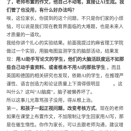
了，老师布置的作文，他自己不动笔，直接让AI生成。我
们管了也没用，有什么好办法吗？
唉，这位家长，你提到的这个问题，不只是你们家的小烦
恼，可以说是我们现在教育界面临的大难题，也是未来人
才质量的一道坎。
我给你讲个扎心的实验结果。前面我提过的麻省理工学院
做过一个实验，用脑电图监测学生的脑部活动，结果发
现：
用AI助手写论文的学生，他们的大脑活跃度远不如那
些自己动手查资料、或者根本不用AI的那批学生
。而且
英国和德国的相关研究也发现，依赖AI的学生，在推理严
谨性、语言创造力和论证质量上下滑得很明显
。这
叫什么？这叫“AI脑腐”，脑子被懒养坏了。
所以这事儿光靠骂孩子没用，得从根上治。
第一，
和孩子一起正视问题，改变考核方式
。现在的老师
如果在课堂上布置作文，不加限制让学生回家用AI写，那
是在催生惰性。你作为家长，可以去跟老师沟通，建议增