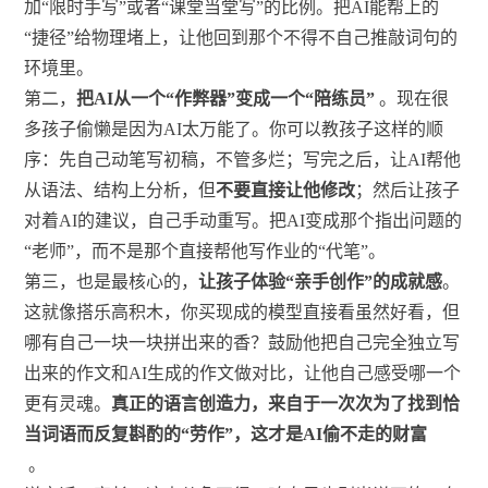
加“限时手写”或者“课堂当堂写”的比例。把AI能帮上的
“捷径”给物理堵上，让他回到那个不得不自己推敲词句的
环境里。
第二，
把AI从一个“作弊器”变成一个“陪练员”
。现在很
多孩子偷懒是因为AI太万能了。你可以教孩子这样的顺
序：先自己动笔写初稿，不管多烂；写完之后，让AI帮他
从语法、结构上分析，但
不要直接让他修改
；然后让孩子
对着AI的建议，自己手动重写。把AI变成那个指出问题的
“老师”，而不是那个直接帮他写作业的“代笔”。
第三，也是最核心的，
让孩子体验“亲手创作”的成就感
。
这就像搭乐高积木，你买现成的模型直接看虽然好看，但
哪有自己一块一块拼出来的香？鼓励他把自己完全独立写
出来的作文和AI生成的作文做对比，让他自己感受哪一个
更有灵魂。
真正的语言创造力，来自于一次次为了找到恰
当词语而反复斟酌的“劳作”，这才是AI偷不走的财富
。