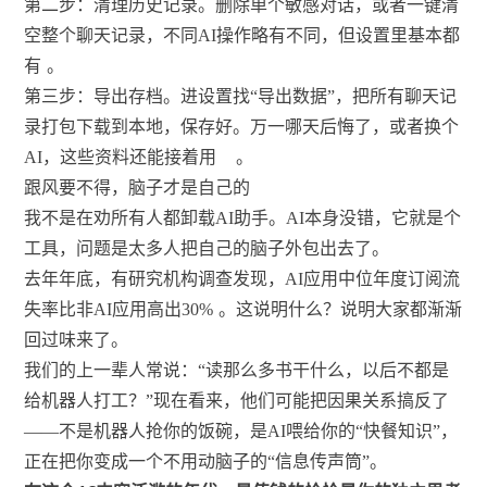
第二步：清理历史记录。删除单个敏感对话，或者一键清
空整个聊天记录，不同AI操作略有不同，但设置里基本都
有
。
第三步：导出存档。进设置找“导出数据”，把所有聊天记
录打包下载到本地，保存好。万一哪天后悔了，或者换个
AI，这些资料还能接着用
。
跟风要不得，脑子才是自己的
我不是在劝所有人都卸载AI助手。AI本身没错，它就是个
工具，问题是太多人把自己的脑子外包出去了。
去年年底，有研究机构调查发现，AI应用中位年度订阅流
失率比非AI应用高出30%
。这说明什么？说明大家都渐渐
回过味来了。
我们的上一辈人常说：“读那么多书干什么，以后不都是
给机器人打工？”现在看来，他们可能把因果关系搞反了
——不是机器人抢你的饭碗，是AI喂给你的“快餐知识”，
正在把你变成一个不用动脑子的“信息传声筒”。