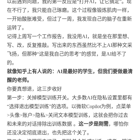
以前遇到问题，我的第一反应是“打开AI，让它搞定”。现
在不行了，我只能自己琢磨。这个过程像锻炼肌肉一样，
一开始酸胀难受，但过了一周，我发现自己的脑子在重新
运转了。
记得上周写一个工作报告，我没用AI，就是坐在那里想、
写、改，反复推敲。写出来的东西虽然比不上AI那种文采
飞扬，但那种“这是我自己的思考”的感觉，是AI给不了
的。
就像知乎上有人说的：AI是最好的学生，但我们要做最清
醒的老师。
你要真想退，这三步收好
第一步：关掉模型训练开关。大多数AI在隐私设置里都有
“选择退出模型训练”的选项。以微软Copilot为例，点菜单
>头像>账户>隐私>关闭文本模型训练，这就会把你过去
和未来的对话排除出训练数据
。
这一步是刚需
，哪怕你
还没决定彻底退出，也先把这个关了。