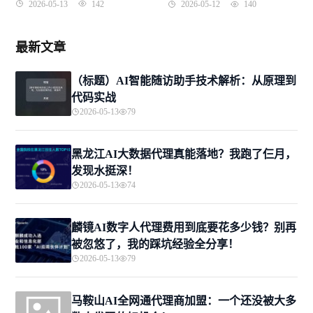
Agent架构原理
血泪自救指南
2026-05-13
142
2026-05-12
140
最新文章
（标题）AI智能随访助手技术解析：从原理到
代码实战
2026-05-13
79
黑龙江AI大数据代理真能落地？我跑了仨月，
发现水挺深！
2026-05-13
74
麟镜AI数字人代理费用到底要花多少钱？别再
被忽悠了，我的踩坑经验全分享！
2026-05-13
79
马鞍山AI全网通代理商加盟：一个还没被大多