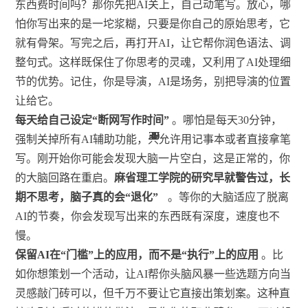
东西费时间吗？那你先把AI关上，自己动笔写。放心，哪
怕你写出来的是一坨浆糊，只要是你自己的原始思考，它
就有骨架。写完之后，再打开AI，让它帮你润色语法、调
整句式。这样既保住了你思考的灵魂，又利用了AI处理细
节的优势。记住，你是导演，AI是场务，别把导演的位置
让给它。
每天给自己设定“断网写作时间”
。哪怕是每天30分钟，
30
30
30
37
37
28
30
28
2
2
4
4
4
4
1
1
2
强制关掉所有AI辅助功能，只允许用记事本或者直接拿笔
写。刚开始你可能会发现大脑一片空白，这是正常的，你
的大脑回路在重启。
麻省理工学院的研究早就警告过，长
期不思考，脑子真的会“退化”
。等你的大脑适应了脱离
AI的节奏，你会发现写出来的东西既有深度，速度也不
慢。
保留AI在“门槛”上的应用，而不是“执行”上的应用
。比
如你想策划一个活动，让AI帮你头脑风暴一些选题方向当
灵感敲门砖可以，但千万不要让它直接出策划案。这种直