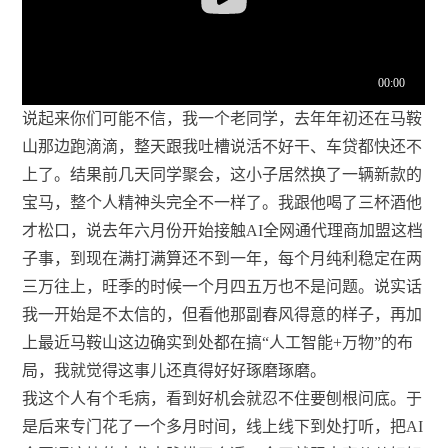
说起来你们可能不信，我一个老同学，去年年初还在马鞍
山那边跑滴滴，整天跟我吐槽说活不好干、车贷都快还不
上了。结果前几天同学聚会，这小子居然换了一辆新款的
宝马，整个人精神头完全不一样了。我跟他喝了三杯酒他
才松口，说去年六月份开始接触AI全网通代理商加盟这档
子事，到现在满打满算还不到一年，每个月纯利稳定在两
三万往上，旺季的时候一个月四五万也不是问题。说实话
我一开始是不太信的，但看他那副春风得意的样子，再加
上最近马鞍山这边确实到处都在搞“人工智能+万物”的布
局，我就觉得这事儿还真得好好琢磨琢磨。
我这个人有个毛病，看到好机会就忍不住要刨根问底。于
是后来专门花了一个多月时间，线上线下到处打听，把AI