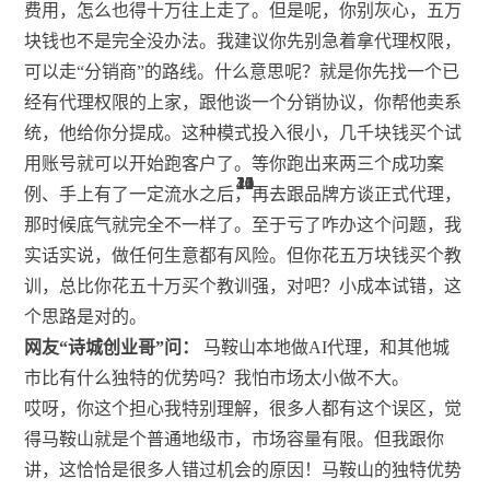
费用，怎么也得十万往上走了。但是呢，你别灰心，五万
块钱也不是完全没办法。我建议你先别急着拿代理权限，
可以走“分销商”的路线。什么意思呢？就是你先找一个已
经有代理权限的上家，跟他谈一个分销协议，你帮他卖系
统，他给你分提成。这种模式投入很小，几千块钱买个试
用账号就可以开始跑客户了。等你跑出来两三个成功案
10
10
21
21
10
12
44
46
例、手上有了一定流水之后，再去跟品牌方谈正式代理，
那时候底气就完全不一样了。至于亏了咋办这个问题，我
实话实说，做任何生意都有风险。但你花五万块钱买个教
训，总比你花五十万买个教训强，对吧？小成本试错，这
个思路是对的。
网友“诗城创业哥”问：
马鞍山本地做AI代理，和其他城
市比有什么独特的优势吗？我怕市场太小做不大。
哎呀，你这个担心我特别理解，很多人都有这个误区，觉
得马鞍山就是个普通地级市，市场容量有限。但我跟你
讲，这恰恰是很多人错过机会的原因！马鞍山的独特优势