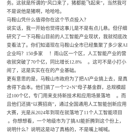
务。这就是所谓的“风口来了，猪都能飞起来”，当然我可
不是说他是猪啊，哈哈哈。
马鞍山凭什么值得你在这个节点投入？
说实话，我一开始也觉得这事儿是不是有点儿悬。但仔细
研究了一下马鞍山目前的人工智能产业现状，我就彻底改
变看法了。你们知道现在马鞍山全市已经集聚了多少家AI
企业吗？150多家
！雨山区一个区，人工智能产业的营
收就突破了70个亿，同比增长12.8%
。这可不是小打小
闹了，这是实实在在的产业基础。
更有意思的是，马鞍山市政府为了把AI产业搞上去，是真
舍得下血本。他们搞了一个“2+N”母子基金群，总规模超
过100个亿，专门用来支持新技术和应用场景落地
。而
且他们还搞“以赛招商”，通过全国通用人工智能创新应用
大赛，光是从2024年到现在就落地了11个人工智能项目
。你想想看，一个地级市为了搞AI能折腾到这个份上，
说明什么？说明这是动了真格的，不是嘴上喊喊。