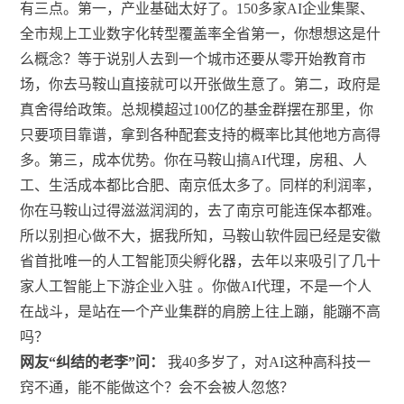
有三点。第一，产业基础太好了。150多家AI企业集聚、
全市规上工业数字化转型覆盖率全省第一，你想想这是什
么概念？等于说别人去到一个城市还要从零开始教育市
场，你去马鞍山直接就可以开张做生意了。第二，政府是
真舍得给政策。总规模超过100亿的基金群摆在那里，你
只要项目靠谱，拿到各种配套支持的概率比其他地方高得
多。第三，成本优势。你在马鞍山搞AI代理，房租、人
工、生活成本都比合肥、南京低太多了。同样的利润率，
你在马鞍山过得滋滋润润的，去了南京可能连保本都难。
所以别担心做不大，据我所知，马鞍山软件园已经是安徽
省首批唯一的人工智能顶尖孵化器，去年以来吸引了几十
家人工智能上下游企业入驻
。你做AI代理，不是一个人
在战斗，是站在一个产业集群的肩膀上往上蹦，能蹦不高
吗？
网友“纠结的老李”问：
我40多岁了，对AI这种高科技一
窍不通，能不能做这个？会不会被人忽悠？