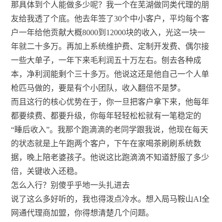
那具体到个人能做多少呢？我一个在芜湖做同类代理的朋
友给我透了个底。他去年签了30个中小客户，平均每个客
户一年给他贡献大概8000到12000块的收入，光这一块一
年就二十多万。再加上系统维护费、定制开发费、偶尔接
一些大单子，一年下来毛利润五十万左右。刨去各种成
本，净利润能剩个三十多万。他说这还是他自己一个人单
枪匹马做的，要是有个小团队，收入翻倍不是梦。
而且这行的核心优势在于，你一旦把客户拿下来，他每年
都要续费、都要升级，你每年轻轻松松就有一笔稳定的
“睡后收入”。我那个跑滴滴的老同学跟我说，他现在每天
的状态就是上午跑两个客户，下午在家喝茶刷刷系统数
据，晚上陪老婆孩子。他说这比跑滴滴不知道舒服了多少
倍，关键收入还稳。
怎么入行？别傻乎乎地一头扎进去
说了这么多好听的，我也得泼点冷水。想入局马鞍山AI全
网通代理商加盟，你得想清楚几个问题。