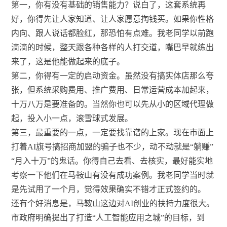
第一，你有没有基础的销售能力？说白了，这套系统再
好，你得先让人家知道、让人家愿意掏钱买。如果你性格
内向、跟人说话都脸红，那恐怕有点难。我老同学以前跑
滴滴的时候，整天跟各种各样的人打交道，嘴巴早就练出
来了，这是他能做起来的底子。
第二，你得有一定的启动资金。虽然没有搞实体店那么夸
张，但系统采购费用、推广费用、日常运营成本加起来，
十万八万是要准备的。当然你也可以先从小的区域代理做
起，投入小一点，滚雪球式发展。
第三，最重要的一点，一定要找靠谱的上家。现在市面上
打着AI旗号搞招商加盟的骗子也不少，动不动就是“躺赚”
“月入十万”的鬼话。你得自己去看、去核实，最好能实地
考察一下他们在马鞍山有没有成功案例。我老同学当时就
是先试用了一个月，觉得效果确实不错才正式签约的。
还有个好消息是，马鞍山这边对AI创业的扶持力度很大。
市政府明确提出了打造“人工智能应用之城”的目标，到