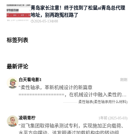
青岛家长注意！终于找到了松鼠ai青岛总代理
地址，别再跑冤枉路了
2026-05-13
88
标签列表
最新评论
白天看电影1
刚刚
"柔性轴承，革新机械设计的新篇章
=================，在机械设计中融入柔性的理
念和技术手段已经成为当前的发展趋势之一；而在
————
柔性轴承(柔性轴承用什么材料)
这个过程中作为关键部件的** 弹性轴瓦 **则扮演了
愈发重要的角色。**它们不仅为机械设备提供了灵
凌萌青柠
1年前 (2025-05-03)
活的转动和支撑作用**，还显著提升了设备的运行
"双飞集团取得轴承测试专利，实现施加正向载荷、
效率和可靠性以及使用寿命等性能指标此外也为企
水平方向摆动，该发明通过加载机构中的转动组件