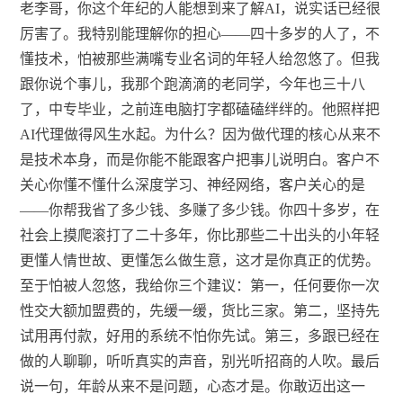
老李哥，你这个年纪的人能想到来了解AI，说实话已经很
厉害了。我特别能理解你的担心——四十多岁的人了，不
懂技术，怕被那些满嘴专业名词的年轻人给忽悠了。但我
跟你说个事儿，我那个跑滴滴的老同学，今年也三十八
了，中专毕业，之前连电脑打字都磕磕绊绊的。他照样把
AI代理做得风生水起。为什么？因为做代理的核心从来不
是技术本身，而是你能不能跟客户把事儿说明白。客户不
关心你懂不懂什么深度学习、神经网络，客户关心的是
——你帮我省了多少钱、多赚了多少钱。你四十多岁，在
社会上摸爬滚打了二十多年，你比那些二十出头的小年轻
更懂人情世故、更懂怎么做生意，这才是你真正的优势。
至于怕被人忽悠，我给你三个建议：第一，任何要你一次
性交大额加盟费的，先缓一缓，货比三家。第二，坚持先
试用再付款，好用的系统不怕你先试。第三，多跟已经在
做的人聊聊，听听真实的声音，别光听招商的人吹。最后
说一句，年龄从来不是问题，心态才是。你敢迈出这一