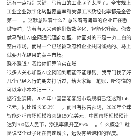
还有一点特别关键，马鞍山的工业底子太厚了。全市规上
工业企业数字化转型覆盖率和关键工序数控化率都是全省
第一
。这就意味着什么？意味着有海量的企业正在嗷
嗷待哺，等着有人来帮他们做数字化、智能化升级。你去
做马鞍山AI全网通代理商加盟，你面对的不是一穷二白的
空白市场，而是一个已经被政府和企业共同催熟的、马上
就要开花结果的黄金市场。
赚不赚钱？我给你们算笔实在账
很多人关心加盟AI全网通到底能不能赚钱。我专门找了好
几个已经入行的朋友打听过，给大家算一笔账，听得懂的
可以拿小本本记一下。
据行业调研，2025年中国智能客服市场规模已经达到156
亿元，同比增长35.2%
。而且有报告预测，2026年全球
智能外呼市场规模将突破150亿美元，中国市场规模预计
达到700亿人民币，渗透率飙升至85%
。什么概念？就
是说整个盘子还在高速增长，远没有到饱和的程度。