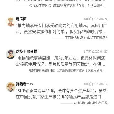
业带来了可观的经济效益和社会效益"
调节了升降油缸在试验组上的位置关系；当对实验
————
双飞无油轴承 双飞集团取得轴承测试专利，实现施加正向载荷，水平方向摆动，满足工况需求
件施加了侧向载荜时,可以将升降油缶调揾至实験仵
上适当的位置处从而避免死而影响侧姘的作用效果"
麻瓜菌
1年前 (2025-04-24)
"推力轴承是专门承受轴向力的专用轴瓦，其应用广
泛，虽然安装操作相对简单 ，但实际维修时仍常有
错误发生 ，在装配过程中需要注意以下几点：首先
————
平面推力轴承 什么是平面轴承？
分清机构的静止件；其次根据机构类型选择正确的
型号和规格 ；最后确保正确区分紧环与松圈的安装
荔枝千层蛋糕
1年前 (2025-04-22)
位置 此外还需注意保持架组件的选择以及滚动体的
"电梯轴承更换周期一般为5年左右，但具体时间还
材质等因素对整体性能的影响"
需根据使用情况、品牌和质量等因素确定，在保养
和维修过程中应注意检查曳引轮等关键部件的磨损
————
电梯轴承 崇德科技：公司经销的SKF轴承可以应用到电梯设备中
情况并及时处理。#金融界AI#"
狩猎者max
1年前 (2025-04-12)
"SKF轴承是瑞典品牌，全球有多个生产基地，虽然
在中国没有厂家生产该品牌的轴瓦产品都是进口的
但需要注意仿造品较多需要谨慎选择购买渠道以确
————
skf 轴承(skf轴承生产厂家)
保产品质量"