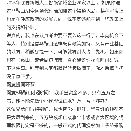
2026年底要新增人工智能领域企业20家以上
。如果你通
过马鞍山AI全网通代理商加盟这个渠道入局，某种程度上
也是在呼应政府的发展方向，说不定还能拿到一些政策上
的支持和补贴。
说真的，我也在认真考虑要不要入这一行了。毕竟机会不
等人，特别是像马鞍山这样既有政策加持、又有产业基础
的地方，稍微犹豫一下，可能就被别人占了先机。如果你
也在马鞍山，或者周边城市，真心建议你花点时间研究一
下这件事。别等到人家都赚得盆满钵满了，你才后悔当初
没早点下手。
网友提问环节
网友“马鞍山小张”问：
我手里资金不多，只有五万左
右，能不能先做个小代理试试水？万一亏了咋办？
这位兄弟问得特别好，我也替你捏把汗，毕竟谁的钱都不
是大风刮来的。五万块钱想直接拿个市级或者大区域的代
理权限肯定是不够的，一般正式的代理授权加上系统采购