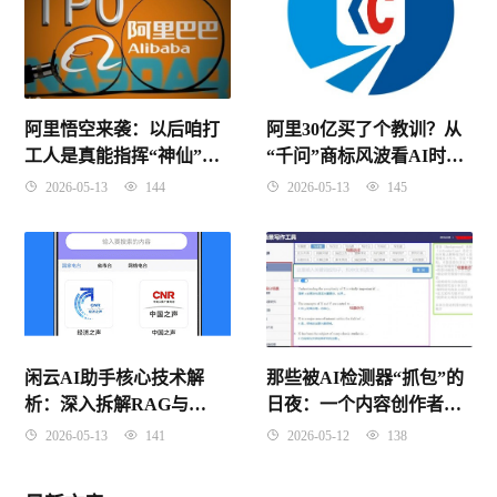
阿里30亿买了个教训？从
阿里悟空来袭：以后咱打
“千问”商标风波看AI时代
工人是真能指挥“神仙”同
的品牌保卫战
事了？
2026-05-13
145
2026-05-13
144
闲云AI助手核心技术解
那些被AI检测器“抓包”的
析：深入拆解RAG与
日夜：一个内容创作者的
Agent架构原理
血泪自救指南
2026-05-13
141
2026-05-12
138