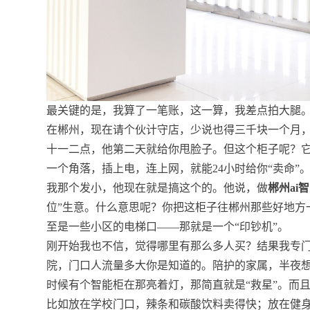
最关键的是，我算了一笔账，这一算，我差点拍大腿
在郴州，现在请个伙计守店，少说也得三千块一个月
十一二点，他第二天就给你甩脸子。但这个柜子呢？
一个角落，插上电，连上网，就能24小时给你“卖命”
我那个发小，他现在就是搞这个的。他说，做
郴州ai
位”生意。什么意思呢？你把这柜子往郴州那些好地方
至是一些小区的电梯口——那就是一个“印钞机”。
刚开始我也不信，觉得哪里有那么多人买？结果我专
院，门口人流量多大你是知道的。陪护的家属，半夜
时候有个智能柜在那亮着灯，那简直就是“救星”。而
比如放在学校门口，辣条和碳酸饮料卖得快；放在健