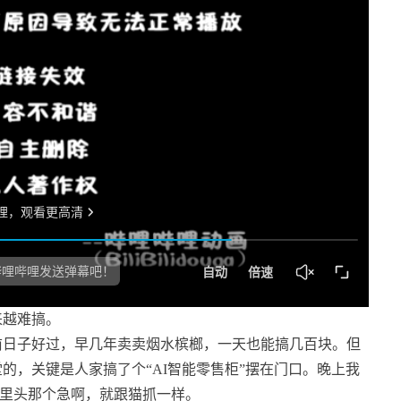
来越难搞。
前日子好过，早几年卖卖烟水槟榔，一天也能搞几百块。但
的，关键是人家搞了个“AI智能零售柜”摆在门口。晚上我
心里头那个急啊，就跟猫抓一样。