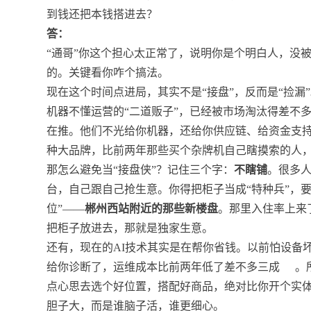
到钱还把本钱搭进去？
答：
“通哥”你这个担心太正常了，说明你是个明白人，没
的。关键看你咋个搞法。
现在这个时间点进局，其实不是“接盘”，反而是“捡
机器不懂运营的“二道贩子”，已经被市场淘汰得差不
在推。他们不光给你机器，还给你供应链、给资金支
种大品牌，比前两年那些买个杂牌机自己瞎摸索的人
那怎么避免当“接盘侠”？记住三个字：
不瞎铺
。很多人
台，自己跟自己抢生意。你得把柜子当成“特种兵”，
位”——
郴州西站附近的那些新楼盘
。那里入住率上来
把柜子放进去，那就是独家生意。
还有，现在的AI技术其实是在帮你省钱。以前怕设备
给你诊断了，运维成本比前两年低了差不多三成
。
点心思去选个好位置，搭配好商品，绝对比你开个实
胆子大，而是谁脑子活，谁更细心。