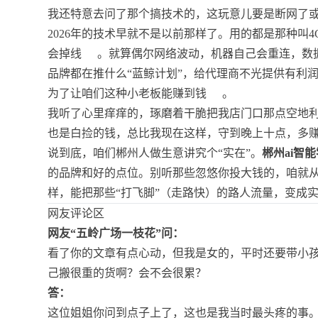
我还特意去问了那个搞技术的，这玩意儿要是断网了或
2026年的技术早就不是以前那样了。用的都是那种叫4G
会掉线
。就算偶尔网络波动，机器自己会重连，数
品牌都在推什么“蓝鲸计划”，给代理商不光提供有利
为了让咱们这种小老板能赚到钱
。
我听了心里痒痒的，琢磨着干脆把我店门口那点空地
也是白捡的钱，总比我现在这样，守到晚上十点，多
说到底，咱们郴州人做生意讲究个“实在”。
郴州ai智
的品牌和好的点位。别听那些忽悠你投大钱的，咱就
样，能把那些“打飞脚”（走路快）的路人流量，变成
网友评论区
网友“五岭广场一枝花”问：
看了你的文章有点心动，但我是女的，平时还要带小
己搬很重的货啊？会不会很累？
答：
这位姐姐你问到点子上了，这也是我当时最头疼的事