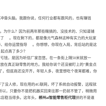
被冲昏头脑。我跟你说，任何行业都有跟风的，也有赚钱
漏”。为什么？因为前两年那些瞎搞的、没技术的、只知道铺
多了
。现在剩下的，都是像元气森林这种有实力的大玩家
持、给你运营指导
。你想想，你现在入局，背后站的是这
，起点高了多少？
亏钱，是因为听信厂家忽悠，在一条街上隔50米就放一
要放在真正缺零售的地方。我给你说个还没被盯上的“黄金点
了，但底商还没开齐，年轻人多，夜里想吃个夜宵都难，你
坏了没人修，现在用的4G联网，坏了系统自动报警，远程就
所以，只要你不是把机器买回来往那一扔就不管了，稍微用
体店稳当得多。这年头，
郴州ai智能零售柜代理
拼的不是谁