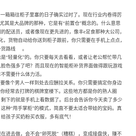
，一箱箱往柜子里塞的日子确实过时了。现在行业内卷得厉
尤其是大品牌的那种，它是有“前置仓”概念的。什么意思
的配送员，或者像现在更先进的，像丰e足食那种大公司，
体化，货物自动给你送到柜子跟前，你只需要在手机上点点，
补货路线
。
是“轻量化”的。你只要每天去看看，或者让老公帮忙带几
人脸色强多了吧？而且现在的智能柜补货界面做得跟玩游戏
本不需要什么体力活。
需要像个男人一样到处去应酬拉关系。你只需要搞定你身边
，你经常去打牌的棋牌室楼下。这些地方都是你的熟人圈
，剩下的就是手机上看数据了。后台会告诉你今天卖了多少
这种“甩手掌柜”的模式，简直不要太适合带娃的宝妈。真
，给孩子买奶粉买衣服，多有底气！
在进去做，会不会“卵死脱”（糟糕），变成接盘侠，赚不