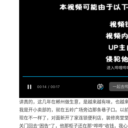
讲真的，这几年在郴州做生意，是越来越有味，也越
我是开小卖部的，就在五岭广场旁边那条巷子口。以
现在不一样了，对面新开了家连锁便利店，装修亮堂堂
关门回去“困告”了，他那柜子还在那“哗哗”收钱，我