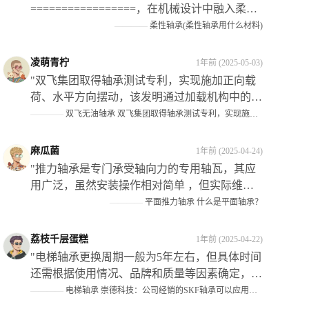
=================，在机械设计中融入柔性
的理念和技术手段已经成为当前的发展趋势之
————
柔性轴承(柔性轴承用什么材料)
一；而在这个过程中作为关键部件的** 弹性轴
瓦 **则扮演了愈发重要的角色。**它们不仅为
凌萌青柠
1年前 (2025-05-03)
机械设备提供了灵活的转动和支撑作用**，还显
"双飞集团取得轴承测试专利，实现施加正向载
著提升了设备的运行效率和可靠性以及使用寿命
荷、水平方向摆动，该发明通过加载机构中的转
等性能指标此外也为企业带来了可观的经济效益
动组件调节了升降油缸在试验组上的位置关系；
————
双飞无油轴承 双飞集团取得轴承测试专利，实现施加正向载荷，水平方向摆动，满足工况需求
和社会效益"
当对实验件施加了侧向载荜时,可以将升降油缶
调揾至实験仵上适当的位置处从而避免死而影响
麻瓜菌
1年前 (2025-04-24)
侧姘的作用效果"
"推力轴承是专门承受轴向力的专用轴瓦，其应
用广泛，虽然安装操作相对简单 ，但实际维修
时仍常有错误发生 ，在装配过程中需要注意以
————
平面推力轴承 什么是平面轴承？
下几点：首先分清机构的静止件；其次根据机构
类型选择正确的型号和规格 ；最后确保正确区
荔枝千层蛋糕
1年前 (2025-04-22)
分紧环与松圈的安装位置 此外还需注意保持架
"电梯轴承更换周期一般为5年左右，但具体时间
组件的选择以及滚动体的材质等因素对整体性能
还需根据使用情况、品牌和质量等因素确定，在
的影响"
保养和维修过程中应注意检查曳引轮等关键部件
————
电梯轴承 崇德科技：公司经销的SKF轴承可以应用到电梯设备中
的磨损情况并及时处理。#金融界AI#"