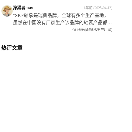
狩猎者max
1年前 (2025-04-12)
"SKF轴承是瑞典品牌，全球有多个生产基地，
虽然在中国没有厂家生产该品牌的轴瓦产品都是
进口的但需要注意仿造品较多需要谨慎选择购买
————
skf 轴承(skf轴承生产厂家)
渠道以确保产品质量"
热评文章