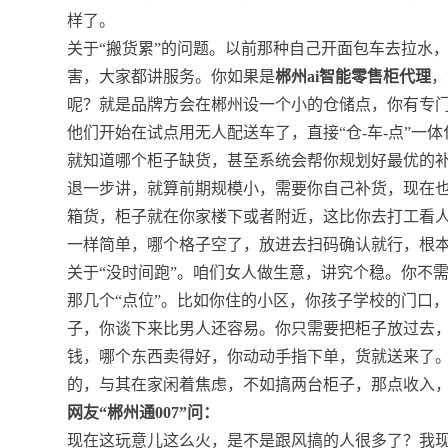
样了。
关于“搬货累”的问题。以前那种自己开面包车去拉水
害，大家都讲服务。你如果是
郴州ai智能零售柜代理
，
呢？就是品牌方会在郴州设一个小的仓储点，你有专门
他们开始在试点用无人配送车了，直接“仓-车-点”一
就知道哪个柜子缺货，甚至系统会帮你规划好最优的
退一步讲，就算前期规模小，需要你自己补货，现在也
箱货，柜子就在你家楼下或者附近，这比你去打工看
一样简单，哪个格子空了，放进去扫码确认就行，根
关于“没时间跑”。咱们女人做生意，讲究个稳。你不
那几个“点位”。比如你住的小区，你孩子学校的门口
子，你谈下来比男人还容易。你只需要把柜子放过去
钱，哪个东西卖得好，你动动手指下单，货就送来了。
的，与其在家闲着焦虑，不如搞两台柜子，那点收入
网友“郴州通007”问：
现在这玩意儿这么火，是不是跟风搞的人很多了？我现