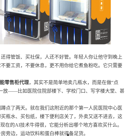
。
，还得管饭、买社保，人还不好管。年轻人你让他守到晚上
它不要工资，不要休息，更不用你给它煮鱼粉吃。它只需要
。
智能零售柜代理
，其实不是简单地卖几瓶水，而是在做“点
一放——比如医院住院部楼下、学校门口、写字楼大堂、甚
门蹲点了两天。就在我们这附近的那个第一人民医院中心医
想买瓶水、买包纸，楼下便利店关了，外卖又送不进去，这
且现在的AI技术牛得很，它能分析出哪个地方喜欢买什么。
身房旁边，运动饮料和蛋白棒就得备足货。
6
2
3
2
7
6
7
1