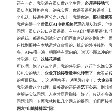
还有一点，我觉得在重庆做这个生意，
必须得接地气
重庆老板性格直爽，讲究实惠，你得看得见摸得着。
个电话，接通率百分之八九十。我跟你讲，
那些数据
我后来跟一个做
重庆AI电销系统代理
的朋友取经，他
问题。重庆这边口音重得很，有些AI连“要得要得”和
的系统，都得先测试它对咱们西南官话的识别能力。
户找到那种有本地运营商背景的、稳定的外呼线路。
多，AI先筛一遍，把那些有意向的、说话不那么冲的
才觉得，
哎，这钱花得值
。
所以啊，跑了这三个月，我的感觉是，这行当水确实
较扎实的地方，
企业开始接受数字化转型了
。你看前段
的项目招标
，这说明啥子？说明风向变了，
大企业
我觉得做这个代理，最关键的还是得
沉下心来
，别想
家解决实际问题，人家才愿意掏钱。好了，废话不多
问题想问。下面我就模拟几个网友的提问，咱们再接
网友“山城棒棒军”问：