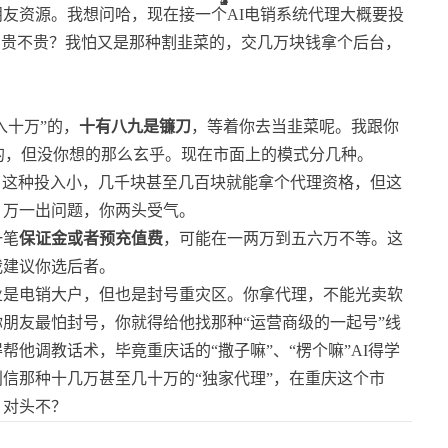
友资源。我想问哈，现在接一个AI电销系统代理大概要投
费贵不贵？我怕又是那种割韭菜的，交几万块钱拿个后台，
入十万”的，
十有八九是镰刀
，等着你去当韭菜呢。我跟你
的，但没你想的那么玄乎。现在市面上的模式分几种。
卖账号的，这种投入小，几千块甚至几百块就能拿个代理资格，但这
，万一出问题，你两头受气。
一笔
保证金或者预充值费
，可能在一两万到五六万不等。这
我建议你选后者。
业是电销大户，但也是封号重灾区。你拿代理，不能光卖软
你朋友最怕封号，你就得给他找那种“运营商级的一起号”线
他调教话术，毕竟重庆话的“撒子嘛”、“楞个嘛”AI得学
信那种十几万甚至几十万的“独家代理”，在重庆这个市
，对头不？