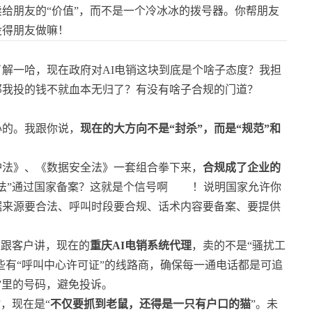
卖给朋友的“价值”，而不是一个冷冰冰的拨号器。你帮朋友
没得朋友做嘛！
解一哈，现在政府对AI电销这块到底是个啥子态度？我担
那我投的钱不就血本无归了？有没有啥子合规的门道？
心的。我跟你说，
现在的大方向不是“封杀”，而是“规范”和
护法》、《数据安全法》一套组合拳下来，
合规成了企业的
法”通过国家备案？这就是个信号啊
！说明国家允许你
据来源要合法、呼叫时段要合规、话术内容要备案、要提供
以跟客户讲，现在的
重庆AI电销系统代理
，卖的不是“骚扰工
些有“呼叫中心许可证”的线路商，确保每一通电话都是可追
”里的号码，避免投诉。
，现在是“
不仅要抓到老鼠，还得是一只有户口的猫
”。未