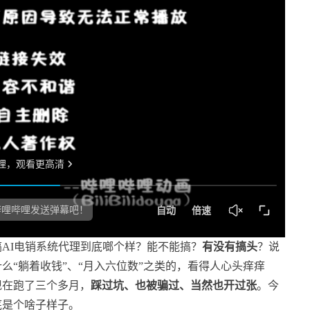
AI电销系统代理到底啷个样？能不能搞？
有没有搞头
？说
么“躺着收钱”、“月入六位数”之类的，看得人心头痒痒
现在跑了三个多月，
踩过坑、也被骗过、当然也开过张
。今
底是个啥子样子。