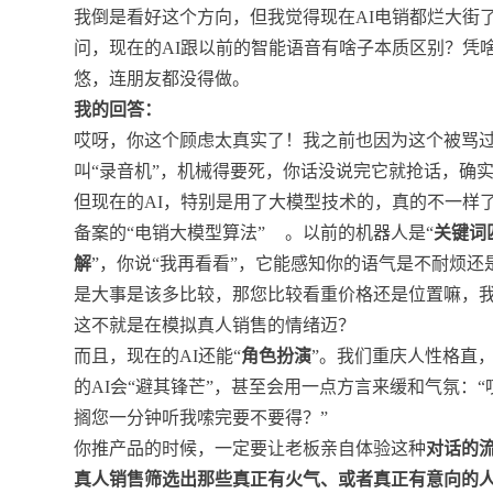
我倒是看好这个方向，但我觉得现在AI电销都烂大街
问，现在的AI跟以前的智能语音有啥子本质区别？凭
悠，连朋友都没得做。
我的回答：
哎呀，你这个顾虑太真实了！我之前也因为这个被骂过
叫“录音机”，机械得要死，你话没说完它就抢话，确
但现在的AI，特别是用了大模型技术的，真的不一样
备案的“电销大模型算法”
。以前的机器人是“
关键词
解
”，你说“我再看看”，它能感知你的语气是不耐烦
是大事是该多比较，那您比较看重价格还是位置嘛，我
这不就是在模拟真人销售的情绪迈？
而且，现在的AI还能“
角色扮演
”。我们重庆人性格直
的AI会“避其锋芒”，甚至会用一点方言来缓和气氛：
搁您一分钟听我嗦完要不要得？”
你推产品的时候，一定要让老板亲自体验这种
对话的
真人销售筛选出那些真正有火气、或者真正有意向的