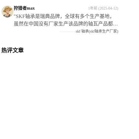
狩猎者max
1年前 (2025-04-12)
"SKF轴承是瑞典品牌，全球有多个生产基地，
虽然在中国没有厂家生产该品牌的轴瓦产品都是
进口的但需要注意仿造品较多需要谨慎选择购买
————
skf 轴承(skf轴承生产厂家)
渠道以确保产品质量"
热评文章