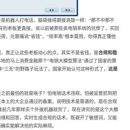
是机器人打电话，脑袋摇得跟拨浪鼓一样：“那不中那不
有的老板更直接，说以前被那些卖电销系统的坑惨了，买回
得，光靠嘴说“省钱”、“效率高”根本莫用，你得真正懂他
啊，真正让这些老板动心的点，其实不是省钱，是
合规和稳
地的马上消费金融那个“电销大模型算法”通过了国家的算
种“三无”的野路子玩法了，国家开始认可这种形式了，
这是
板之前最怕的就是啥子？怕电销话术违规，怕被监管抓到把
庆本土的大企业通过的备案，说明技术是靠谱的，是在合规
像前几年那样买个外拨机器就完了，现在讲究的是这个大模
情绪和回答，实时生成合规的话术，既避开了敏感词，又能
西确实能解决他的实际麻烦。