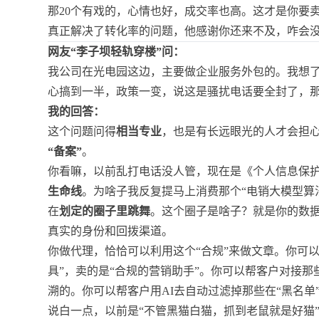
那20个有戏的，心情也好，成交率也高。这才是你要
真正解决了转化率的问题，他感谢你还来不及，咋会
网友“李子坝轻轨穿楼”问：
我公司在光电园这边，主要做企业服务外包的。我想了
心搞到一半，政策一变，说这是骚扰电话要全封了，
我的回答：
这个问题问得
相当专业
，也是有长远眼光的人才会担
“备案”
。
你看嘛，以前乱打电话没人管，现在是《个人信息保
生命线
。为啥子我反复提马上消费那个“电销大模型算
在
划定的圈子里跳舞
。这个圈子是啥子？就是你的数
真实的身份和回拨渠道。
你做代理，恰恰可以利用这个“合规”来做文章。你可
具”，卖的是“合规的营销助手”。你可以帮客户对接那
溯的。你可以帮客户用AI去自动过滤掉那些在“黑名单
说白一点，以前是“不管黑猫白猫，抓到老鼠就是好猫”