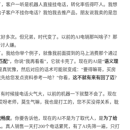
了，客户一听是机器人直接挂电话，转化率低得吓人。我想
啥子客户不挂你电话？我怕我去推产品，朋友说我卖的是忽
好多次。但兄弟，时代变了。以前的AI电销那叫啥子？那
实讨人嫌。
了。我给你举个例子，就像我前面提到的马上消费那个通过
匹配
”，你说“我再看看”，它就卡壳了。现在的AI是“
语义理
还是真犹豫，然后对应的话术可能就变成：“要得嘛哥，买房
先给您发点资料参考一哈？”你看，
这不就有来有回了迈
？
，有时候接电话火气大，以前的机器一下就整不会了。现在
“哎呀老师，莫生气嘛，我也是打工的，您不买没得关系，耽
流畅度
。你要告诉他，现在的AI不是为了取代人，是
为了给
人
。真人销售一天打200个电话累死，有了AI先筛一遍，只打