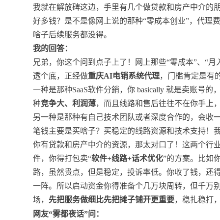
我就在解放碑这边，手里有几个做贷款和房产中介的朋
好多钱？是不是像网上说的那种“零成本创业”，代理
啥子后续服务都没得。
我的回答：
兄弟，你这个问到点子上了！网上那些“零成本”、“月
透个底，正经做
重庆AI电销系统代理
，门槛肯定是有
一种是那种SaaS软件分銷，你 basically 就是
种
竞争大、利润薄
，而且线路和售后往往不在你手上
另一种是那种有自己技术团队或者深度合作的，会收
笔钱主要是买啥子？买稳定的线路资源和技术支持！
你有贷款和房产中介的资源，那太对口了！这两个行
件，你得打包卖“
软件+线路+话术优化
”的方案。比如
路，虽然贵点，但是稳定，投诉率低。你收了钱，还得帮
一阵。所以启动资金你得准备个几万块周转，但千万别
场，
先把服务做细比先把摊子铺开更重要
，稳扎稳打
网友“雾都夜话”问：