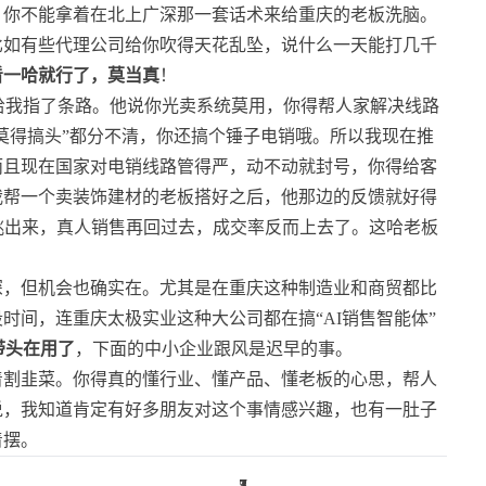
。你不能拿着在北上广深那一套话术来给重庆的老板洗脑。
比如有些代理公司给你吹得天花乱坠，说什么一天能打几千
看一哈就行了，莫当真
！
给我指了条路。他说你光卖系统莫用，你得帮人家解决线路
“莫得搞头”都分不清，你还搞个锤子电销哦。所以我现在推
而且现在国家对电销线路管得严，动不动就封号，你得给客
我帮一个卖装饰建材的老板搭好之后，他那边的反馈就好得
挑出来，真人销售再回过去，成交率反而上去了。这哈老板
深，但机会也确实在。尤其是在重庆这种制造业和商贸都比
时间，连重庆太极实业这种大公司都在搞“AI销售智能体”
带头在用了
，下面的中小企业跟风是迟早的事。
着割韭菜。你得真的懂行业、懂产品、懂老板的心思，帮人
说，我知道肯定有好多朋友对这个事情感兴趣，也有一肚子
着摆。
1
3
2
7
5
1
4