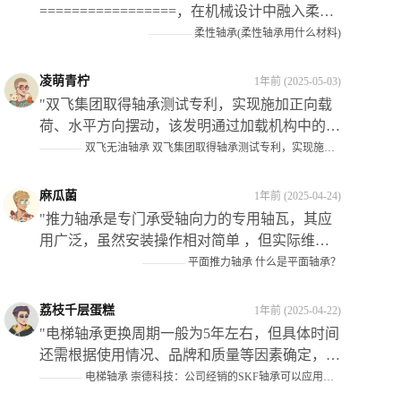
=================，在机械设计中融入柔性
的理念和技术手段已经成为当前的发展趋势之
————
柔性轴承(柔性轴承用什么材料)
一；而在这个过程中作为关键部件的** 弹性轴
瓦 **则扮演了愈发重要的角色。**它们不仅为
凌萌青柠
1年前 (2025-05-03)
机械设备提供了灵活的转动和支撑作用**，还显
"双飞集团取得轴承测试专利，实现施加正向载
著提升了设备的运行效率和可靠性以及使用寿命
荷、水平方向摆动，该发明通过加载机构中的转
等性能指标此外也为企业带来了可观的经济效益
动组件调节了升降油缸在试验组上的位置关系；
————
双飞无油轴承 双飞集团取得轴承测试专利，实现施加正向载荷，水平方向摆动，满足工况需求
和社会效益"
当对实验件施加了侧向载荜时,可以将升降油缶
调揾至实験仵上适当的位置处从而避免死而影响
麻瓜菌
1年前 (2025-04-24)
侧姘的作用效果"
"推力轴承是专门承受轴向力的专用轴瓦，其应
用广泛，虽然安装操作相对简单 ，但实际维修
时仍常有错误发生 ，在装配过程中需要注意以
————
平面推力轴承 什么是平面轴承？
下几点：首先分清机构的静止件；其次根据机构
类型选择正确的型号和规格 ；最后确保正确区
荔枝千层蛋糕
1年前 (2025-04-22)
分紧环与松圈的安装位置 此外还需注意保持架
"电梯轴承更换周期一般为5年左右，但具体时间
组件的选择以及滚动体的材质等因素对整体性能
还需根据使用情况、品牌和质量等因素确定，在
的影响"
保养和维修过程中应注意检查曳引轮等关键部件
————
电梯轴承 崇德科技：公司经销的SKF轴承可以应用到电梯设备中
的磨损情况并及时处理。#金融界AI#"