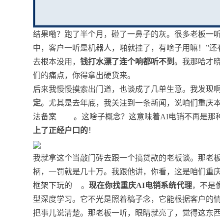
结果嘞？跑了半个月，碰了一鼻子的灰。很多老板一听
中，客户一听是机器人，啪就挂了，有啥子用嘛！”还
去根本没用，
钱打水漂了连个响都听不到
。我那哈才晓
们的痛点，你得拿出硬货来。
后来我慢慢摸索出门道，也谈成了几单生意。我发现
定
。尤其是去年底，我关注到一条新闻，说咱们重庆本
法备案
。这啥子概念？这意味着AI电销不再是那
上了正经户口的
！
我就拿这个当敲门砖去跟一个搞贷款的老板谈。那老
柄，一罚就是几十万。我跟他讲，你看，这是咱们重
框架下玩的
。
现在你找重庆AI电销系统代理
，不是
型深度学习。它不光是照着稿子念，它能根据客户的
把事儿说清楚。那老板一听，眼睛就亮了，觉得这东